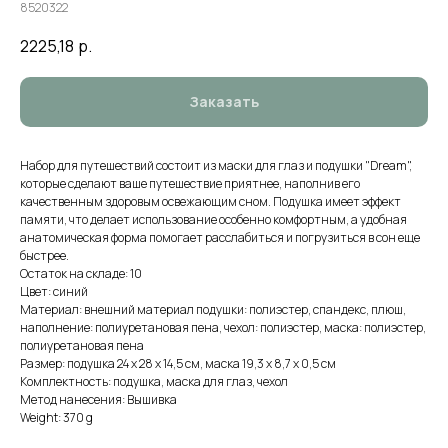
8520322
2225,18
р.
Заказать
Набор для путешествий состоит из маски для глаз и подушки "Dream",
которые сделают ваше путешествие приятнее, наполнив его
качественным здоровым освежающим сном. Подушка имеет эффект
памяти, что делает использование особенно комфортным, а удобная
анатомическая форма помогает расслабиться и погрузиться в сон еще
быстрее.
Остаток на складе: 10
Цвет: синий
Материал: внешний материал подушки: полиэстер, спандекс, плюш,
наполнение: полиуретановая пена, чехол: полиэстер, маска: полиэстер,
полиуретановая пена
Размер: подушка 24 х 28 х 14,5 см, маска 19,3 х 8,7 х 0,5 см
Комплектность: подушка, маска для глаз, чехол
Метод нанесения: Вышивка
Weight: 370 g