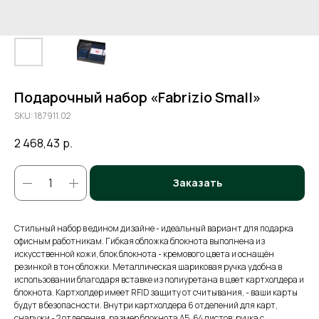
Подарочный набор «Fabrizio Small»
SKU:
187911.02
2 468,43
р.
Заказать
Стильный набор в едином дизайне - идеальный вариант для подарка
офисным работникам. Гибкая обложка блокнота выполнена из
искусственной кожи, блок блокнота - кремового цвета и оснащён
резинкой в тон обложки. Металлическая шариковая ручка удобна в
использовании благодаря вставке из полиуретана в цвет картхолдера и
блокнота. Картхолдер имеет RFID защиту от считывания, - ваши карты
будут в безопасности. Внутри картхолдера 6 отделений для карт,
снаружи - 2 отделения. размер блокнота А5, 64 листов; ручка с