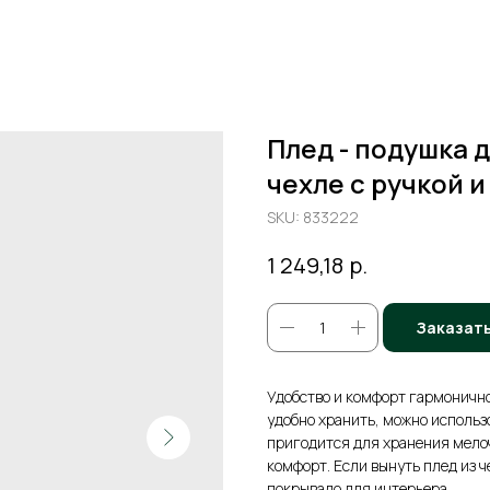
Плед - подушка д
чехле с ручкой 
SKU:
833222
р.
1 249,18
Заказат
Удобство и комфорт гармонично
удобно хранить, можно использ
пригодится для хранения мелоч
комфорт. Если вынуть плед из ч
покрывало для интерьера.