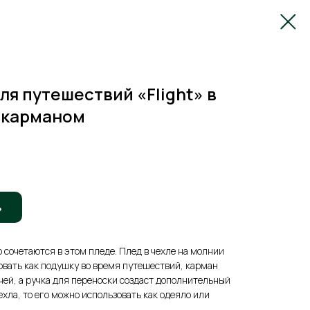
ля путешествий «Flight» в
и карманом
ь
 сочетаются в этом пледе. Плед в чехле на молнии
овать как подушку во время путешествий, карман
ей, а ручка для переноски создаст дополнительный
ехла, то его можно использовать как одеяло или