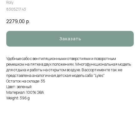
Roly
8305Z17.43
2279,00
р.
Заказать
Удобные сабо с вентиляционными отверстиями и поворотным
ремешком на пятке в двух положениях. Многофункциональная модель
для отдыха и работы на открытом воздухе. В ассортименте так же
представлена аналогичная детская модель сабо "Lyles"
Остаток на складе: 35
Цвет: зеленый
Материал: 100% ЭВА
Weight: 396 g