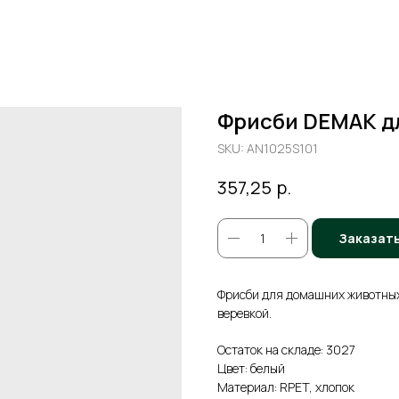
Фрисби DEMAK д
SKU:
AN1025S101
р.
357,25
Заказат
Фрисби для домашних животных
веревкой.
Остаток на складе: 3027
Цвет: белый
Материал: RPET, хлопок