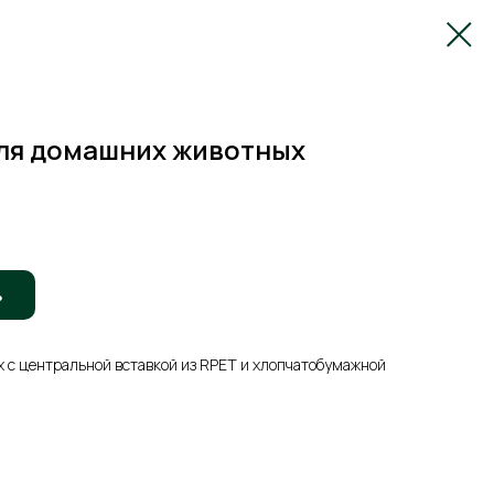
ля домашних животных
ь
 с центральной вставкой из RPET и хлопчатобумажной