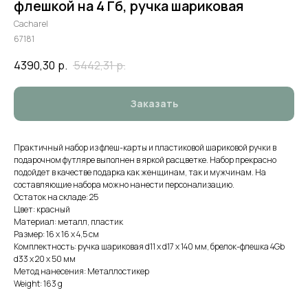
флешкой на 4 Гб, ручка шариковая
Cacharel
67181
4390,30
р.
5442,31
р.
Заказать
Практичный набор из флеш-карты и пластиковой шариковой ручки в
подарочном футляре выполнен в яркой расцветке. Набор прекрасно
подойдет в качестве подарка как женщинам, так и мужчинам. На
составляющие набора можно нанести персонализацию.
Остаток на складе: 25
Цвет: красный
Материал: металл, пластик
Размер: 16 х 16 х 4,5 см
Комплектность: ручка шариковая d11 х d17 х 140 мм, брелок-флешка 4Gb
d33 х 20 х 50 мм
Метод нанесения: Металлостикер
Weight: 163 g