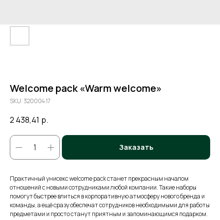
Welcome pack «Warm welcome»
SKU:
320004.17
2 438,41
р.
Заказать
Практичный унисекс welcome pack станет прекрасным началом
отношений с новыми сотрудниками любой компании. Такие наборы
помогут быстрее влиться в корпоративную атмосферу нового бренда и
команды, а ещё сразу обеспечат сотрудников необходимыми для работы
предметами и просто станут приятным и запоминающимся подарком.