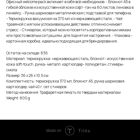
Офисный welcome pack включает в себя всё необходимое: - Блокнот А5 в
гибкой обложке из искусственной кожи софт-тач на 80 листов, линовка в
линейку; - Ручка шариковая металлическая с подставкой для телефона;
- Термокружка вакуумная на 370 мл из нержавеющей стали; - Чай
травяной с мягким успокаивающим действием, отлично снимает
стресс; - Стикерпак, который можно посвятить корпоративным мемам
или просто весёлым ситуациям, для поднятия настроения; - Упаковка -
картонная коробка, идеально подходящая для брендирования.
Остаток на складе: 836
Материал: термокружка- нержавеющая сталь, блокнот- искусственная
кожа soft-touch, ручка- металл, картхолдер- полиуретан, стикеры-
смола
Размер: 36 х 26 х 10,5 см
Комплектность: термокружка 370 мл, блокнот А5, ручка шариковая,
картхолдер, чай 40 г, сет стикеров
Метод нанесения: Трафаретная печать по твердым материалам
Weight: 800 g
Tilda
Made on