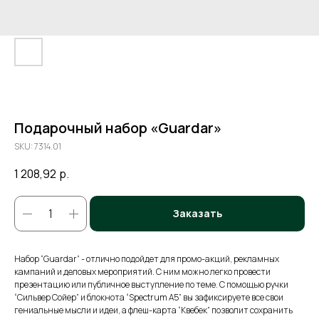
Подарочный набор «Guardar»
SKU:
7314.01
1 208,92
р.
Заказать
Набор “Guardar” - отлично подойдет для промо-акций, рекламных
кампаний и деловых мероприятий. С ним можно легко провести
презентацию или публичное выступление по теме. С помощью ручки
“Сильвер Сойер” и блокнота “Spectrum A5” вы зафиксируете все свои
гениальные мысли и идеи, а флеш-карта “Квебек” позволит сохранить