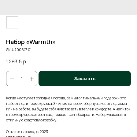
Набор «Warmth»
SKU:
700547.01
1 293,5
р.
Заказать
Когда наступает холодная погода, самый оптимальный подарок - это
набор плед и термокружка. Зимним вечером, обернувшись в плед дома
или на работе, вы будете себя чувствовать в тепле и комфорте. А напиток
в термокружке согреет вас, придаст сил и бодрости. Набор упакован в
стильную крафтовую коробку.
Остаток на складе: 2023