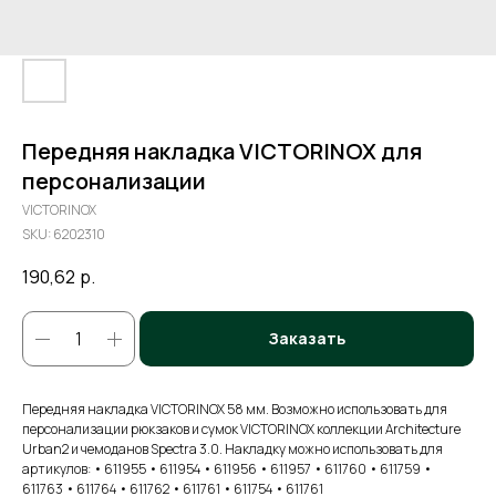
Передняя накладка VICTORINOX для
персонализации
VICTORINOX
SKU:
6202310
190,62
р.
Заказать
Передняя накладка VICTORINOX 58 мм. Возможно использовать для
персонализации рюкзаков и сумок VICTORINOX коллекции Architecture
Urban2 и чемоданов Spectra 3.0. Накладку можно использовать для
артикулов: • 611955 • 611954 • 611956 • 611957 • 611760 • 611759 •
611763 • 611764 • 611762 • 611761 • 611754 • 611761