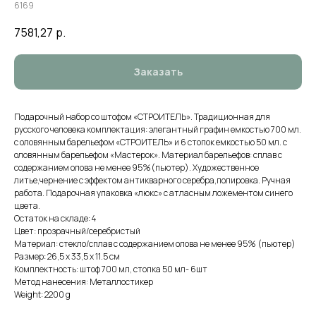
6169
7581,27
р.
Заказать
Подарочный набор со штофом «СТРОИТЕЛЬ». Традиционная для
русского человека комплектация: элегантный графин емкостью 700 мл.
с оловянным барельефом «СТРОИТЕЛЬ» и 6 стопок емкостью 50 мл. с
оловянным барельефом «Мастерок». Материал барельефов: сплав с
содержанием олова не менее 95%(пьютер). Художественное
литье,чернение с эффектом антикварного серебра,полировка. Ручная
работа. Подарочная упаковка «люкс» с атласным ложементом синего
цвета.
Остаток на складе: 4
Цвет: прозрачный/серебристый
Материал: стекло/сплав с содержанием олова не менее 95% (пьютер)
Размер: 26,5 х 33,5 х 11.5 см
Комплектность: штоф 700 мл, стопка 50 мл- 6шт
Метод нанесения: Металлостикер
Weight: 2200 g