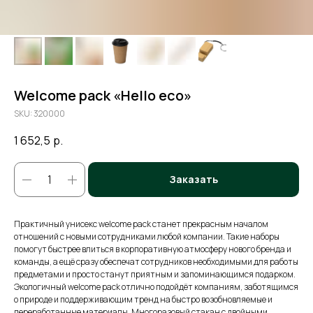
Welcome pack «Hello eco»
SKU:
320000
1 652,5
р.
Заказать
Практичный унисекс welcome pack станет прекрасным началом
отношений с новыми сотрудниками любой компании. Такие наборы
помогут быстрее влиться в корпоративную атмосферу нового бренда и
команды, а ещё сразу обеспечат сотрудников необходимыми для работы
предметами и просто станут приятным и запоминающимся подарком.
Экологичный welcome pack отлично подойдёт компаниям, заботящимся
о природе и поддерживающим тренд на быстро возобновляемые и
переработанные материалы. Многоразовый стакан с двойными