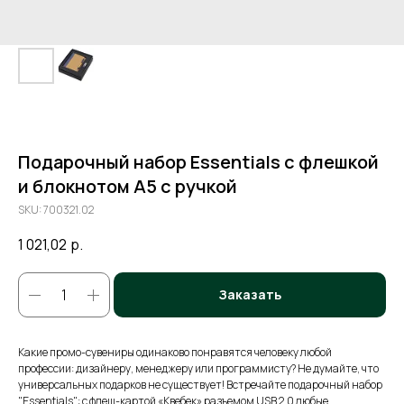
Подарочный набор Essentials с флешкой
и блокнотом А5 с ручкой
SKU:
700321.02
1 021,02
р.
Заказать
Какие промо-сувениры одинаково понравятся человеку любой
профессии: дизайнеру, менеджеру или программисту? Не думайте, что
универсальных подарков не существует! Встречайте подарочный набор
"Essentials": с флеш-картой «Квебек» разъемом USB 2.0 любые