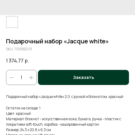
Подарочный набор «Jacque white»
SKU:
700562.01
1 374,77
р.
Заказать
Подарочный набор «Jacque white» 2.0. с ручкой и блокнотом, красный
Остаток на складе: 1
Цвет: красный
Материал: блокнот - искусственная кожа, бумага, ручка - пластик с
покрытием soft-touch, коробка - кашированный картон
Размер: 24,3 х 20,8 х 6,3 см