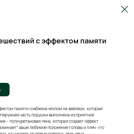
тешествий с эффектом памяти
ь
ектом памяти снабжена чехлом на завязках, который
. Наружная часть подушки выполнена из приятной
е -- полиуретановая пена, которая создает эффект
апоминает" ваше любимое положение головы и плеч, что
ать эту модель во время поездки, ведь пена