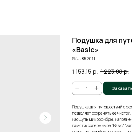
Подушка для пу
«Basic»
SKU:
852011
р.
р.
1 153,15
1 223,88
Заказат
Подушка для путешествий с эфф
позволяет сохранять ее чистой
наощупь микрофибры, наполнени
памяти: содержимое "Basic" "з
позволяет комфортно использов