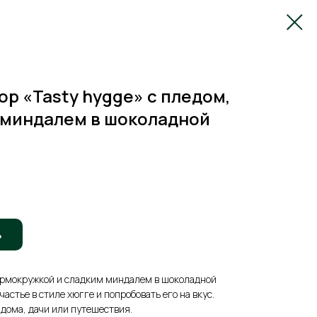
р «Tasty hygge» с пледом,
 миндалем в шоколадной
ь
ермокружкой и сладким миндалем в шоколадной
частье в стиле хюгге и попробовать его на вкус.
дома, дачи или путешествия.