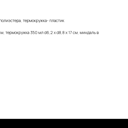
полиэстера, термокружка- пластик
см, термокружка 350 мл d6,2 х d8,8 х 17 см, миндаль в