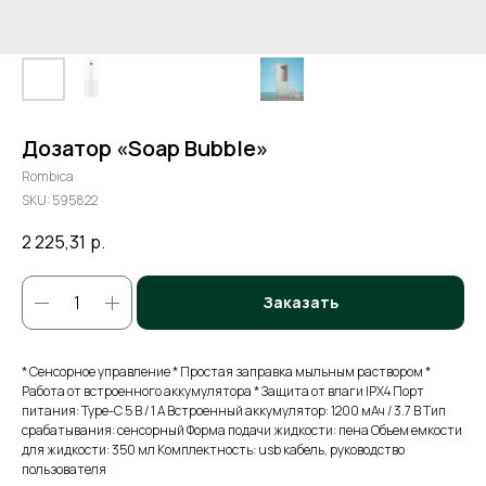
Дозатор «Soap Bubble»
Rombica
SKU:
595822
2 225,31
р.
Заказать
* Cенсорное управление * Простая заправка мыльным раствором *
Работа от встроенного аккумулятора * Защита от влаги IPX4 Порт
питания: Type-C 5 В / 1 А Встроенный аккумулятор: 1200 мАч / 3.7 В Тип
срабатывания: сенсорный Форма подачи жидкости: пена Объем емкости
для жидкости: 350 мл Комплектность: usb кабель, руководство
пользователя