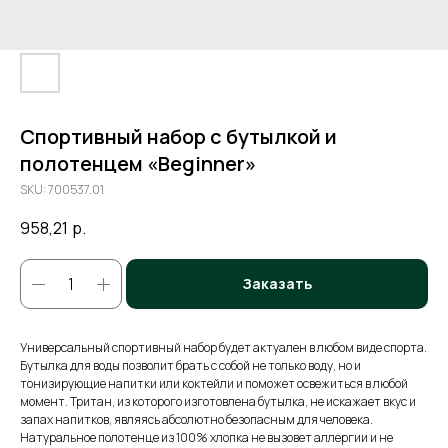
Спортивный набор с бутылкой и
полотенцем «Beginner»
SKU:
700537.01
958,21
р.
Заказать
Универсальный спортивный набор будет актуален в любом виде спорта.
Бутылка для воды позволит брать с собой не только воду, но и
тонизирующие напитки или коктейли и поможет освежиться в любой
момент. Тритан, из которого изготовлена бутылка, не искажает вкус и
запах напитков, являясь абсолютно безопасным для человека.
Натуральное полотенце из 100% хлопка не вызовет аллергии и не