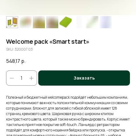
Welcome pack «Smart start»
SKU:
320007.03
548,17
р.
Заказать
Полезный и бюджетный welcomepack подойдёт небольшим компаниям,
которые понимают важность положительной коммуникации со своими
сотрудниками. Блокнот для записей с гибкой обложкой имеет 128
страниц кремового цвета. Шариковая ручка с широким клипом
контрастного цвета, который также можно брендировать. Корпус имеет
тактильно приятное покрытие soft-touch. Ланьярд с ретрактором
подойдёт для комфортного ношения бейджа или пропуска. - открытка
для пожеланий новому сотруднику; - формат блокнота А5; - набор в