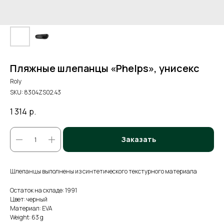
Пляжные шлепанцы «Phelps», унисекс
Roly
SKU:
8304ZS02.43
1 314
р.
Заказать
Шлепанцы выполнены из синтетического текстурного материала
Остаток на складе: 1991
Цвет: черный
Материал: EVA
Weight: 63 g