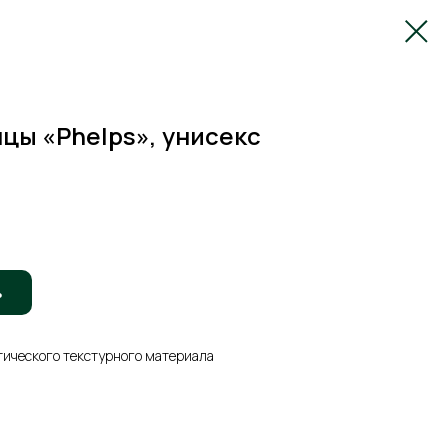
цы «Phelps», унисекс
ь
ического текстурного материала