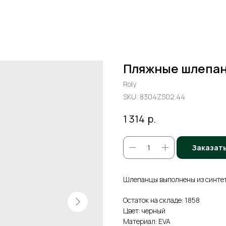
Пляжные шлепан
Roly
SKU:
8304ZS02.44
р.
1 314
Заказат
Шлепанцы выполнены из синтет
Остаток на складе: 1858
Цвет: черный
Материал: EVA