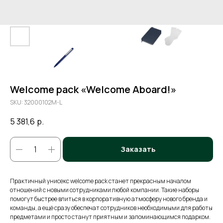
Welcome pack «Welcome Aboard!»
SKU:
32000102M-L
5 381,6
р.
Заказать
Практичный унисекс welcome pack станет прекрасным началом
отношений с новыми сотрудниками любой компании. Такие наборы
помогут быстрее влиться в корпоративную атмосферу нового бренда и
команды, а ещё сразу обеспечат сотрудников необходимыми для работы
предметами и просто станут приятным и запоминающимся подарком.