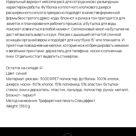
Идеальный вариант welcome pack для сотрудников с разъездным
характером работы. Футболка из плотного хлопкового джерси
расширенного силуэта прекрасно подойдёт в качестве фирменной
формы без строгого дресс-кода. Блокнот и ручка в тон пригодятся для
заметок и планирования рабочего процесса, а бутылка для воды
поможет освежиться в любой момент. Силиконовый чехол на бутылке не
даст ей выскальзывать из рук. Рюкзак с дышащей сетчатой спинкой
оснащён органайзером и подойдёт для ноутбука 15” или планшета. И
приятные повседневные мелочи, которые можно брендировать мемами
и весёлыми принтами: держатель для телефона, носки и солнечные
очки. Отдельно стоит выделить стикерпак,
Остаток на складе: 41
Цвет: синий
Материал: рюкзак- 300D RPET полиэстер, футболка- 100% хлопок,
джерси, носки- 80% хлопок, 15% полиамид, 5% эластан, бутылка-
стекло, очки и держатель- пластик, ланъярд- полиэстер, ручка- металл,
блокнот- термо P
Метод нанесения: Трафаретная печать Спецэффект
Weight: 1360 g