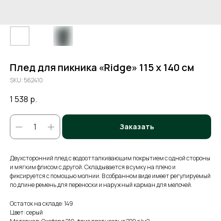
Плед для пикника «Ridge» 115 х 140 см
SKU:
562410
1 538
р.
Заказать
Двухсторонний плед с водоотталкивающим покрытием с одной стороны
и мягким флисом с другой. Складывается в сумку на плечо и
фиксируется с помощью молнии. В собранном виде имеет регулируемый
по длине ремень для переноски и наружный карман для мелочей.
Остаток на складе: 149
Цвет: серый