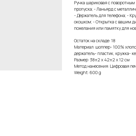
Ручка шариковая с поворотным 
пропуска; - Ланьярд с металли
- Держатель для телефона; - Кр
окошком; - Открытка с вашим д
пожелания или памятку для нов
Остаток на складе: 18
Материал: шоппер- 100% хлопок
держатель- пластик, кружка- к
Размер: 38±2 х 42±2 х 12 см
Метод нанесения: Цифровая пе
Weight: 600 g