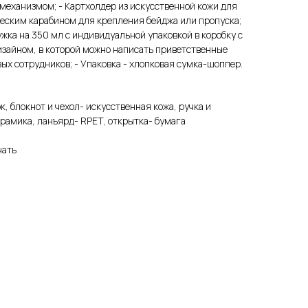
механизмом; - Картхолдер из искусственной кожи для
ческим карабином для крепления бейджа или пропуска;
ужка на 350 мл с индивидуальной упаковкой в коробку с
изайном, в которой можно написать приветственные
ых сотрудников; - Упаковка - хлопковая сумка-шоппер.
, блокнот и чехол- искусственная кожа, ручка и
ерамика, ланъярд- RPET, открытка- бумага
чать