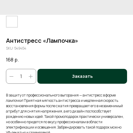
Антистресс «Лампочка»
SKU:
549454
168
р.
Заказать
В защиту от профессионального выгорания — антистресс в форме
лампочки! Приятная мягкость антистресса и медленная скорость
восстановления формы после сжатия превращает его в незаменимый
атрибут для снятия напряжения, а его дизайн поспособствует
рождению новых идей. Такой промоподарок практически универсален,
но особенно придется по вкусу профессионалам в области
электрификации и освещения. Забрендировать такой подарок можно
УФ-печатью и гравировкой.