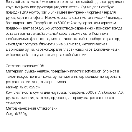
Большой и статусный welcome pack отлично подойдёт для сотрудников
крупных фирм или руководящих должностей. Сумка для ноутбука
подходит для ноутбуков 15,6” и имеет внутренний органайзер для
ручек, карт и телефона. На сумке расположен металлический шильд для
брендирования. Пауэрбанк на 5000 mAh с супертонким корпусом
поддерживает зарядку 3-х устройств одновременно и поможет всегда
оставаться на связи. Зарядный кабель в комплекте. Комплект
необходимых офисных предметов также включён в набор: ретрактор,
чехол для пропуска, блокнот А6 на 80 листов, металлическая
шариковая ручка, картхолдер для пластиковых карт. Дополнением к
welcome pack выступает стикерпак с объёмными
Остаток на складе: 108
Материал: сумка- нейлон, повербанк- пластик soft-touch, блокнот и
чехол- искусственная кожа, ручка- металл, картхолдер- полиуретан,
ретрактор- металл, стикеры- смола
Размер: 42 х 5 х 29 см
Комплектность: сумка для ноутбука, повербанк 5000 mAh, блокнот А6,
ручка шариковая, картхолдер, чехол для пропуска, ретрактор, сет
стикеров
Метод нанесения: Стикерпаки
Weight: 750 g