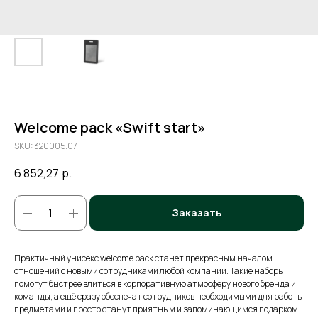
Welcome pack «Swift start»
SKU:
320005.07
6 852,27
р.
Заказать
Практичный унисекс welcome pack станет прекрасным началом
отношений с новыми сотрудниками любой компании. Такие наборы
помогут быстрее влиться в корпоративную атмосферу нового бренда и
команды, а ещё сразу обеспечат сотрудников необходимыми для работы
предметами и просто станут приятным и запоминающимся подарком.