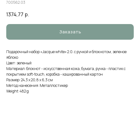
700562.03
1374,77
р.
Заказать
Подарочный набор «Jacque white» 2.0. с ручкой и блокнотом, зеленое
яблоко
Цвет: зеленый
Материал: блокнот - искусственная кожа, бумага, ручка - пластик с
покрытием soft-touch, коробка - кашированный картон
Размер: 24,3 х 20,8 х 6,3 см
Метод нанесения: Металлостикер
Weight: 482 g