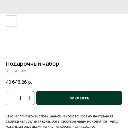
Подарочный набор
SKU:
809989
40 648,26
р.
Заказать
Кейс из сплит-кожи, с повышенной износостойкостью, внутренняя
отделка натуральная кожа. Все аксессуары надежно крепятся к кейсу
кожаными ремешками на кнопке, обеспечивая удобство