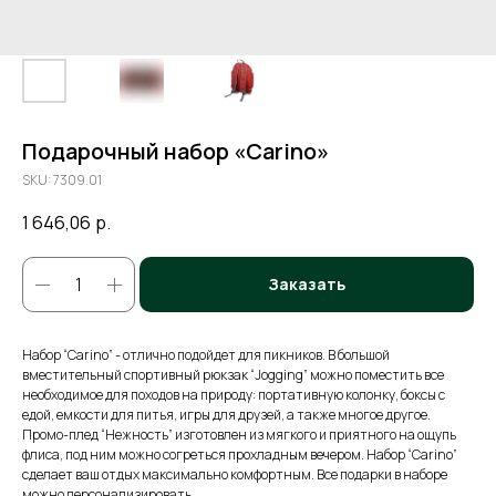
Подарочный набор «Carino»
SKU:
7309.01
1 646,06
р.
Заказать
Набор “Carino” - отлично подойдет для пикников. В большой
вместительный спортивный рюкзак “Jogging” можно поместить все
необходимое для походов на природу: портативную колонку, боксы с
едой, емкости для питья, игры для друзей, а также многое другое.
Промо-плед “Нежность” изготовлен из мягкого и приятного на ощупь
флиса, под ним можно согреться прохладным вечером. Набор “Carino”
сделает ваш отдых максимально комфортным. Все подарки в наборе
можно персонализировать.