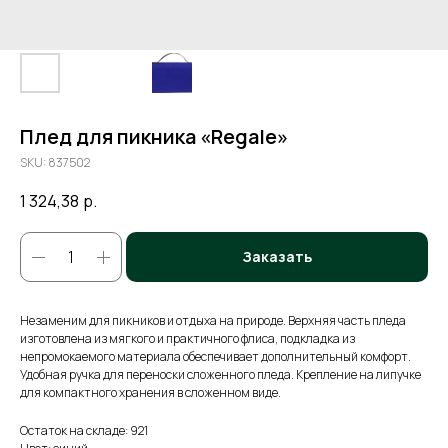
Плед для пикника «Regale»
SKU:
837502
1 324,38
р.
Заказать
Незаменим для пикников и отдыха на природе. Верхняя часть пледа
изготовлена из мягкого и практичного флиса, подкладка из
непромокаемого материала обеспечивает дополнительный комфорт.
Удобная ручка для переноски сложенного пледа. Крепление на липучке
для компактного хранения в сложенном виде.
Остаток на складе: 921