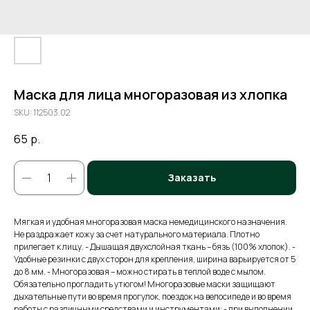
Маска для лица многоразовая из хлопка
SKU:
112503.02
65
р.
Заказать
Мягкая и удобная многоразовая маска немедицинского назначения.
Не раздражает кожу за счет натурального материала. Плотно
прилегает к лицу. - Дышащая двухслойная ткань – бязь (100% хлопок). -
Удобные резинки с двух сторон для крепления, ширина варьируется от 5
до 8 мм. - Многоразовая – можно стирать в теплой воде с мылом.
Обязательно прогладить утюгом! Многоразовые маски защищают
дыхательные пути во время прогулок, поездок на велосипеде и во время
работы с различными средствами и инструментами: - при выполнении