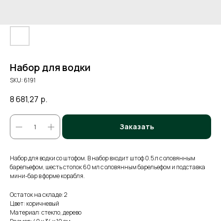
Набор для водки
SKU:
6191
8 681,27
р.
Заказать
Набор для водки со штофом. В набор входит штоф 0.5 л с оловянным
барельефом, шесть стопок 60 мл с оловянным барельефом и подставка
мини-бар в форме корабля.
Остаток на складе: 2
Цвет: коричневый
Материал: стекло, дерево