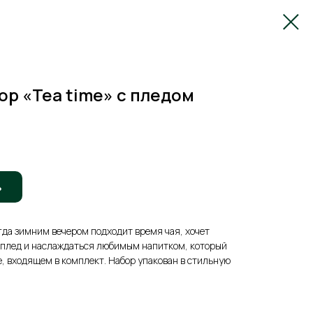
р «Tea time» с пледом
ь
гда зимним вечером подходит время чая, хочет
й плед и наслаждаться любимым напитком, который
е, входящем в комплект. Набор упакован в стильную