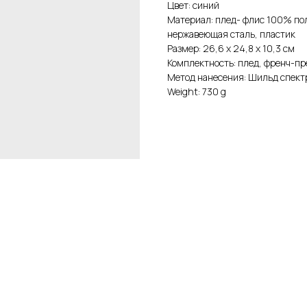
Цвет: синий
Материал: плед- флис 100% пол
нержавеющая сталь, пластик
Размер: 26,6 х 24,8 х 10,3 см
Комплектность: плед, френч-пре
Метод нанесения: Шильд спек
Weight: 730 g