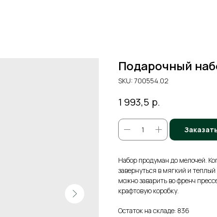
Подарочный набо
SKU:
700554.02
р.
1 993,5
Заказат
Набор продуман до мелочей. Ко
завернуться в мягкий и теплы
можно заварить во френч пресс
крафтовую коробку.
Остаток на складе: 836