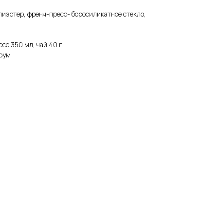
иэстер, френч-пресс- боросиликатное стекло,
сс 350 мл, чай 40 г
трум