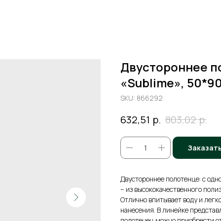
Двустороннее п
«Sublime», 50*9
SKU:
866292
р.
р.
632,51
803,02
Заказат
Двустороннее полотенце: с одн
– из высококачественного поли
Отлично впитывает воду и легк
нанесения. В линейке представл
полотенец можно приобрести от