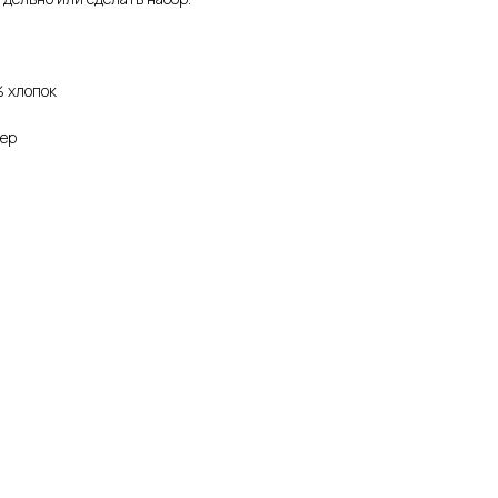
 хлопок
фер