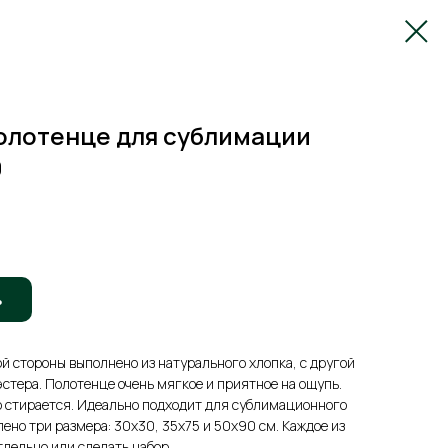
олотенце для сублимации
0
ь
ой стороны выполнено из натурального хлопка, с другой
эстера. Полотенце очень мягкое и приятное на ощупь.
о стирается. Идеально подходит для сублимационного
ено три размера: 30х30, 35х75 и 50х90 см. Каждое из
дельно или сделать набор.