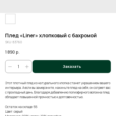
Плед «Liner» хлопковый с бахромой
SKU:
83760
1 890
р.
Заказать
Этот плотный плед из натурального хлопка станет украшением вашего
интерьера. А если вы замерзните, накиньте плед на себя, он согреет вас
с прохладный день. Благодаря добавлению полиэфирного волокна плед
обладает повышенной прочностью и долговечностью.
Остаток на складе: 55
Цвет: серый