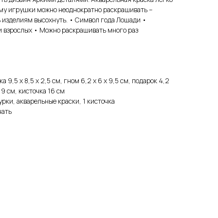
ому игрушки можно неоднократно раскрашивать –
ь изделиям высохнуть. • Символ года Лошади •
и взрослых • Можно раскрашивать много раз
ка 9,5 х 8,5 х 2,5 см, гном 6,2 х 6 х 9,5 см, подарок 4,2
 0,9 см, кисточка 16 см
рки, акварельные краски, 1 кисточка
чать