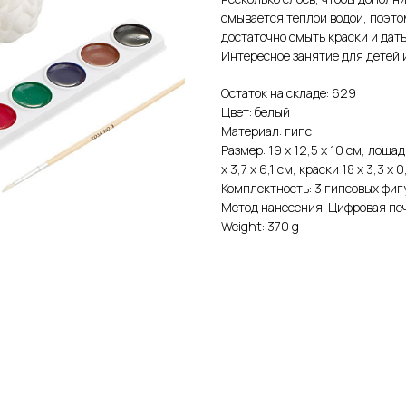
смывается теплой водой, поэт
достаточно смыть краски и дат
Интересное занятие для детей 
Остаток на складе: 629
Цвет: белый
Материал: гипс
Размер: 19 х 12,5 х 10 см, лошад
х 3,7 х 6,1 см, краски 18 х 3,3 х
Комплектность: 3 гипсовых фигу
Метод нанесения: Цифровая пе
Weight: 370 g