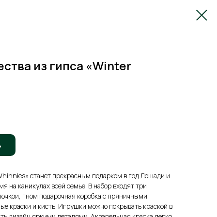
ества из гипса «Winter
ь
Whinnies» станет прекрасным подарком в год Лошади и
я на каникулах всей семье. В набор входят три
лочкой, гном подарочная коробка с пряничными
ные краски и кисть. Игрушки можно покрывать краской в
ить дизайн яркими деталями. Акварельная краска легко