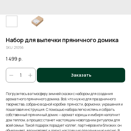
Набор для выпечки пряничного домика
SKU:
21056
1 499
р.
Заказать
Погрузитесь в атмосферу зимней сказки с набором для создания
ароматного пряничного домика. Всё, что нужно для праздничного
творчества, собрано в одной коробке: пряности, формочки, украшения и
пошаговая инструкция. С помощью набора легко испечь и собрать
собственный пряничный домик — аромат корицы и имбиря наполнит
дом теплом, а процесс станет настоящим новогодним ритуалом для
всей семьи. Такой подарок порадует коллег, партнёров или близких: он
объединяет, вдохновляет и дарит настоящую праздничную магию. В