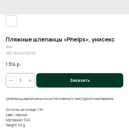
Пляжные шлепанцы «Phelps», унисекс
Roly
SKU:
8304ZS02.46
1 314
р.
Заказать
Шлепанцы выполнены из синтетического текстурного материала
Остаток на складе: 794
Цвет: черный
Материал: EVA
Weight: 63 g