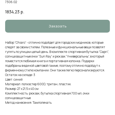
7306.02
1834,23
р.
Заказать
Набор “Chiaro” - отлично подойдет для городских модников, которые
следят за своим стилем. Полезные и функциональные вещи позволят
гулять по улицам целый день. В комплекте: спортивная бутылка “Capri”,
солнцезащитные очки “Sun Ray” и рюкзак “Универсальны”, в который
поместится любимая книга и портативная колонка. Подарки
подобраны в единой цветовой гамме, поэтому отлично подойдут к
фирменному стилю компании. Они также легко персонализируются.
Остаток на складе: 3
Цвет: синий
Материал: полиэстер 600D, тритан, пластик
Размер: 27 х 21,5 х 40 см
Комплектность: рюкзак, бутылка спортивная 700 мл, очки
солнцезащитные
Метод нанесения: Тампопечать