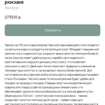
рюкзаке
350053.01
2739,10
р.
Заказать
Термос на 750 мл из высококачественной нержавеющей стали позволит
согреться в мороз и охладиться в палящий зной. Обладает повышенной
прочностью и надежностью, сохранит ваши напитки теплыми более 24
часов. Кружка имеет удобную ручку-карабин для надежного
пристегивания снаружи к рюкзаку или к поясу, что позволяет
сэкономить место. Двойные стенки помогают задержать изменение
температуры напитка, а также делают кружку более прочной. Для
изготовления внутренней колбы используется нержавеющая пищевая
сталь 304 марки. Легкий и вместительный рюкзак будет удобен для
поездок на природу и походов. Спереди эластичное крепление для
коврика или пледа со светоотражающими элементами, что
обеспечивает дополнительную безопасность в темное время суток. -
объем кружки 300 мл; - уплотненная спинка рюкзака; - термос
сохраняет напитки теплыми до 24 часов; - тревел-мерч для
нестандартного подарка на гендерные праздники. Не рекомендуется