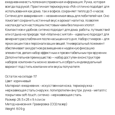
ежедневнике есть полезная справочная информация; Ручка, которая
всегда под рукой; Практичная термокружка «Pot» отлично подойдет для
использования как дома, так и в офисе, сохраняет тепло до 3-х часов;
Ситечко для заваривания — незаменимая вещь для любителей чая. Оно
помогает сохранить истинный вкус и аромат напитка, позволяя
наслаждаться настоящим листовым чаем без лишних хлопот.
Компактное и удобное, ситечко подходит для дома, работы, путешествий
или отдыха на природе; Чай «Малина с мятой» - идеально подходит для
вечернего расслабления после насыщенного дня; Набор стикеров — для
ярких акцентов и персонализации вещей; Универсальный ложемент
обеспечивает аккуратное размещение и надёжную фиксацию
элементов, делая набор эффектным и презентабельным при вручении.
Дополнительное преимущество — набор доступен в конструкторе
наборов: компоненты можно заменить и собрать индивидуальный
вариант под стиль компании или вкусы получателя.
Остаток на складе: 117
Цвет: коричневый
Материал: ежедневник - искусственная кожа, термокружка -
нержавеющая сталь снаружи, полипропилен внутри, ручка - металл c
покрытием soft-touch, ситечко - нержавеющая cталь
Размер: 26,5 х 28 х 9,4 см см
Метод нанесения: Гравировка (CO2 лазер)
Weight: 809 g