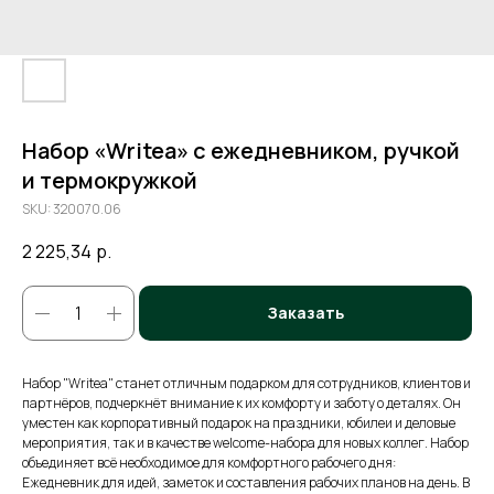
Набор «Writea» с ежедневником, ручкой
и термокружкой
SKU:
320070.06
2 225,34
р.
Заказать
Набор "Writea" станет отличным подарком для сотрудников, клиентов и
партнёров, подчеркнёт внимание к их комфорту и заботу о деталях. Он
уместен как корпоративный подарок на праздники, юбилеи и деловые
мероприятия, так и в качестве welcome-набора для новых коллег. Набор
объединяет всё необходимое для комфортного рабочего дня:
Ежедневник для идей, заметок и составления рабочих планов на день. В