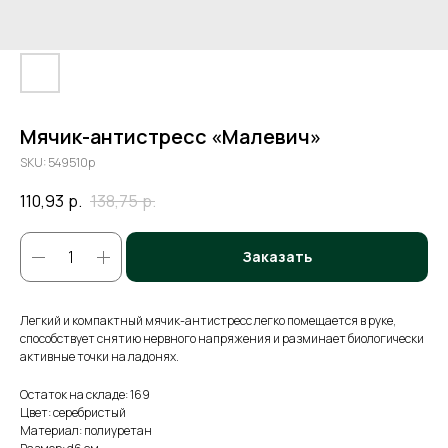
Мячик-антистресс «Малевич»
SKU:
549510p
110,93
р.
138,75
р.
Заказать
Легкий и компактный мячик-антистресс легко помещается в руке,
способствует снятию нервного напряжения и разминает биологически
активные точки на ладонях.
Остаток на складе: 169
Цвет: серебристый
Материал: полиуретан