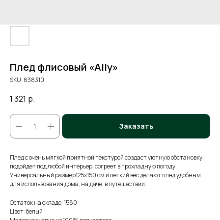
Плед флисовый «Ally»
SKU:
838310
1 321
р.
Заказать
Плед с очень мягкой приятной текстурой создаст уютную обстановку,
подойдет под любой интерьер, согреет в прохладную погоду.
Универсальный размер125х150 см и легкий вес делают плед удобным
для использования дома, на даче, в путешествии.
Остаток на складе: 1580
Цвет: белый