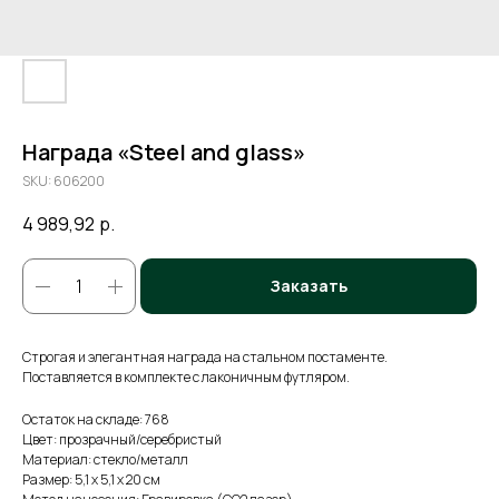
Награда «Steel and glass»
SKU:
606200
4 989,92
р.
Заказать
Строгая и элегантная награда на стальном постаменте.
Поставляется в комплекте с лаконичным футляром.
Остаток на складе: 768
Цвет: прозрачный/серебристый
Материал: стекло/металл
Размер: 5,1 х 5,1 х 20 см