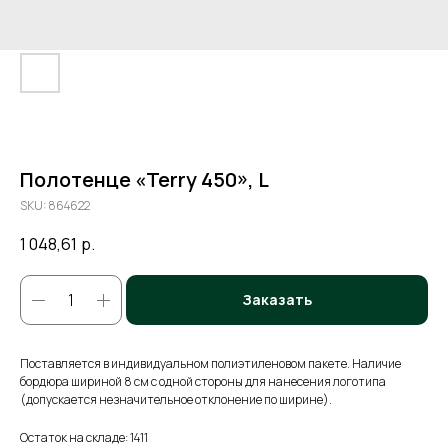
Полотенце «Terry 450», L
SKU:
864622
1 048,61
р.
Заказать
Поставляется в индивидуальном полиэтиленовом пакете. Наличие
бордюра шириной 8 см с одной стороны для нанесения логотипа
(допускается незначительное отклонение по ширине).
Остаток на складе: 1411