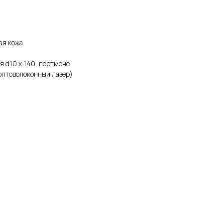
ая кожа
я d10 х 140, портмоне
оптоволоконный лазер)