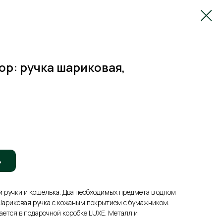
р: ручка шариковая,
ь
 ручки и кошелька. Два необходимых предмета в одном
Шариковая ручка с кожаным покрытием с бумажником.
ется в подарочной коробке LUXE. Металл и