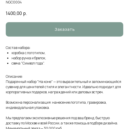
NGC0004
1400,00
р.
Заказать
Состав набора:
коробка с логотипом,
набор ручка и брелок,
свеча "Символ года".
Описание:
Подарочный набор "На коне" — это выразительный и запоминающийся
сувенир для ценителей стиля и элегантности. Идеально подходит для
корпоративных подарков, награждений или деловых встреч.
Возможна персонализация: нанесение логотипа, гравировка,
индивидуальная упаковка.
Мы предлагаем эксклюзивные решения под ваш бренд, быструю
доставку по Москве и всей России, а также помощь в подборе дизайна.
Минимальный заказ — 30 000 руб.