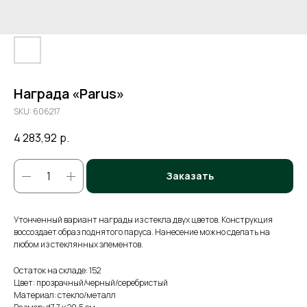
Награда «Parus»
SKU:
606217
4 283,92
р.
Заказать
Утонченный вариант награды из стекла двух цветов. Конструкция
воссоздает образ поднятого паруса. Нанесение можно сделать на
любом из стеклянных элементов.
Остаток на складе: 152
Цвет: прозрачный/черный/серебристый
Материал: стекло/металл