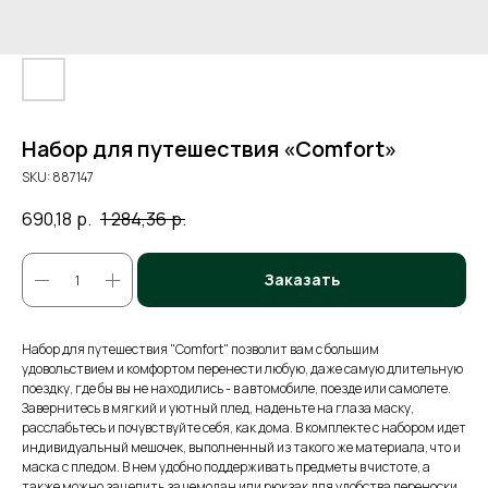
Набор для путешествия «Comfort»
SKU:
887147
690,18
р.
1 284,36
р.
Заказать
Набор для путешествия "Comfort" позволит вам с большим
удовольствием и комфортом перенести любую, даже самую длительную
поездку, где бы вы не находились - в автомобиле, поезде или самолете.
Завернитесь в мягкий и уютный плед, наденьте на глаза маску,
расслабьтесь и почувствуйте себя, как дома. В комплекте с набором идет
индивидуальный мешочек, выполненный из такого же материала, что и
маска с пледом. В нем удобно поддерживать предметы в чистоте, а
также можно зацепить за чемодан или рюкзак для удобства переноски.