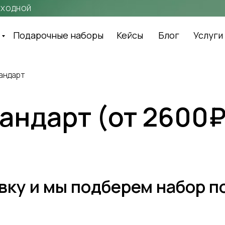
выходной
Подарочные наборы
Кейсы
Блог
Услуги
андарт
андарт (от 2600₽
вку и мы подберем набор п